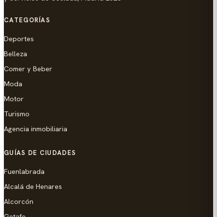
CATEGORÍAS
Deportes
Belleza
Comer y Beber
Moda
Motor
Turismo
Agencia inmobiliaria
GUÍAS DE CIUDADES
Fuenlabrada
Alcalá de Henares
Alcorcón
Getafe