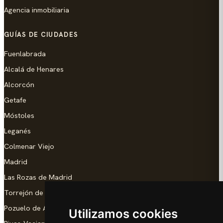
Agencia inmobiliaria
GUÍAS DE CIUDADES
Fuenlabrada
Alcalá de Henares
Alcorcón
Getafe
Móstoles
Leganés
Colmenar Viejo
Madrid
Las Rozas de Madrid
Torrejón de Ardoz
Pozuelo de Alarcón
Utilizamos cookies