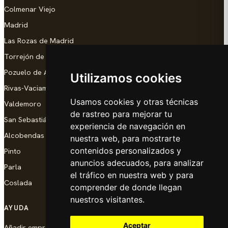
Colmenar Viejo
Madrid
Las Rozas de Madrid
Torrejón de Ardoz
Pozuelo de Alarcón
Utilizamos cookies
Rivas-Vaciamadrid
Usamos cookies y otras técnicas
Valdemoro
de rastreo para mejorar tu
San Sebastián de los Reyes
experiencia de navegación en
Alcobendas
nuestra web, para mostrarte
contenidos personalizados y
Pinto
anuncios adecuados, para analizar
Parla
el tráfico en nuestra web y para
Coslada
comprender de donde llegan
nuestros visitantes.
AYUDA
Aceptar
Añadir empresa