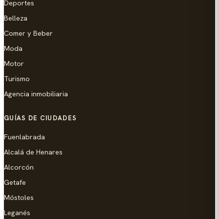
Deportes
Belleza
Comer y Beber
Moda
Motor
Turismo
Agencia inmobiliaria
GUÍAS DE CIUDADES
Fuenlabrada
Alcalá de Henares
Alcorcón
Getafe
Móstoles
Leganés