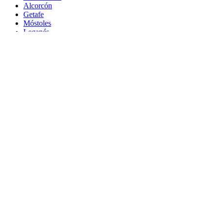
Alcorcón
Getafe
Móstoles
Leganés
Colmenar Viejo
Coslada
Alcalá de Henares
Ayuda
Política de Privacidad
Aviso Legal
Política de Cookies
© Copyright 2026 Palike Networks, S.L.U.
Hecho con
en Coslada