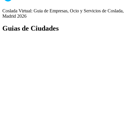
Coslada Virtual: Guia de Empresas, Ocio y Servicios de Coslada,
Madrid 2026
Guias de Ciudades
Fuenlabrada
Alcorcón
Getafe
Móstoles
Leganés
Colmenar Viejo
Coslada
Alcalá de Henares
Ayuda
Política de Privacidad
Aviso Legal
Política de Cookies
© Copyright 2026 Palike Networks, S.L.U.
Hecho con
en Coslada