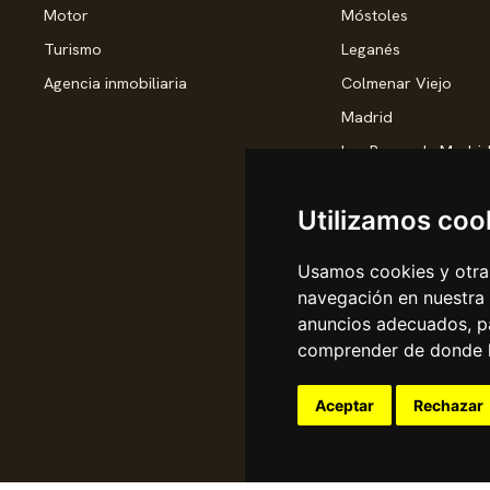
Motor
Móstoles
Turismo
Leganés
Agencia inmobiliaria
Colmenar Viejo
Madrid
Las Rozas de Madri
Torrejón de Ardoz
Utilizamos coo
Pozuelo de Alarcón
Rivas-Vaciamadrid
Usamos cookies y otras
Valdemoro
navegación en nuestra
San Sebastián de lo
anuncios adecuados, pa
comprender de donde ll
Alcobendas
Pinto
Aceptar
Rechazar
Parla
Coslada