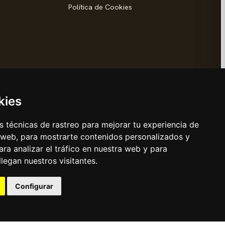
Política de Cookies
d
kies
 técnicas de rastreo para mejorar tu experiencia de
 web, para mostrarte contenidos personalizados y
s Reyes
ra analizar el tráfico en nuestra web y para
egan nuestros visitantes.
Configurar
Hecho con cariño en Coslada