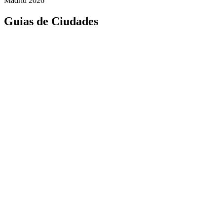
Madrid 2026
Guias de Ciudades
Fuenlabrada
Alcorcón
Getafe
Móstoles
Leganés
Colmenar Viejo
Coslada
Alcalá de Henares
Ayuda
Política de Privacidad
Aviso Legal
Política de Cookies
© Copyright 2026 Palike Networks, S.L.U.
Hecho con
en Coslada