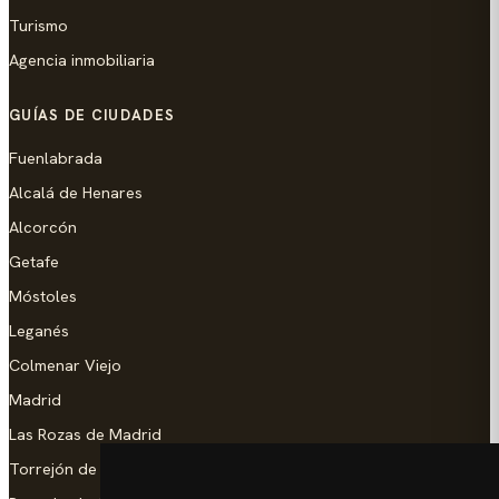
Turismo
Agencia inmobiliaria
GUÍAS DE CIUDADES
Fuenlabrada
Alcalá de Henares
Alcorcón
Getafe
Móstoles
Leganés
Colmenar Viejo
Madrid
Las Rozas de Madrid
Torrejón de Ardoz