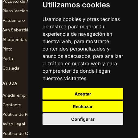
Pozuelo de Alarcón
Utilizamos cookies
Rivas-Vaciamadrid
Usamos cookies y otras técnicas
Valdemoro
de rastreo para mejorar tu
San Sebastián de los Reyes
experiencia de navegación en
Alcobendas
nuestra web, para mostrarte
contenidos personalizados y
Pinto
anuncios adecuados, para analizar
Parla
el tráfico en nuestra web y para
Coslada
comprender de donde llegan
nuestros visitantes.
AYUDA
Aceptar
Añadir empresa
Contacto
Rechazar
Política de Privacidad
Configurar
Aviso Legal
Política de Cookies