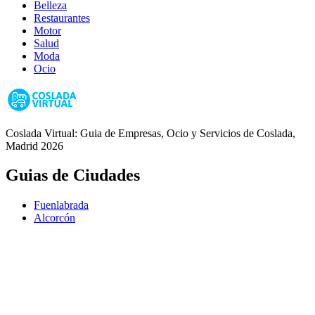
Belleza
Restaurantes
Motor
Salud
Moda
Ocio
Coslada Virtual: Guia de Empresas, Ocio y Servicios de Coslada,
Madrid 2026
Guias de Ciudades
Fuenlabrada
Alcorcón
Getafe
Móstoles
Leganés
Colmenar Viejo
Coslada
Alcalá de Henares