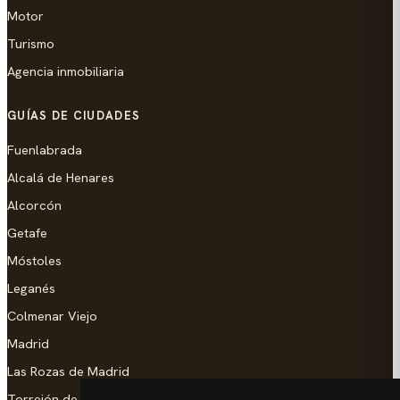
Motor
Turismo
Agencia inmobiliaria
GUÍAS DE CIUDADES
Fuenlabrada
Alcalá de Henares
Alcorcón
Getafe
Móstoles
Leganés
Colmenar Viejo
Madrid
Las Rozas de Madrid
Torrejón de Ardoz