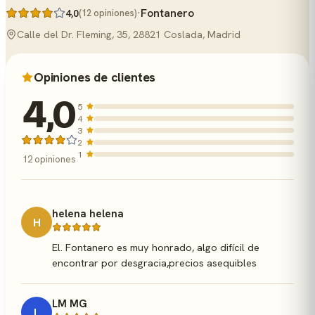
·
Fontanero
4,0
(12 opiniones)
Calle del Dr. Fleming, 35, 28821 Coslada, Madrid
Opiniones de clientes
4,0
5
4
3
2
1
12 opiniones
helena helena
H
El. Fontanero es muy honrado, algo difícil de
encontrar por desgracia,precios asequibles
LM MG
L