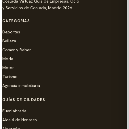
Coslada Virtual: Guia de Empresas, Ocio
y Servicios de Coslada, Madrid 2026
CATEGORÍAS
Deportes
Belleza
Comer y Beber
Moda
Motor
Turismo
Agencia inmobiliaria
GUÍAS DE CIUDADES
Fuenlabrada
Alcalá de Henares
Alcorcón