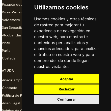
Pozuelo de Alarcón
Utilizamos cookies
Rivas-Vaciamadrid
Usamos cookies y otras técnicas
Valdemoro
de rastreo para mejorar tu
San Sebastián de los Reyes
experiencia de navegación en
Alcobendas
nuestra web, para mostrarte
contenidos personalizados y
Pinto
anuncios adecuados, para analizar
Parla
el tráfico en nuestra web y para
Coslada
comprender de donde llegan
nuestros visitantes.
AYUDA
Aceptar
Añadir empresa
Contacto
Rechazar
Política de Privacidad
Configurar
Aviso Legal
Política de Cookies