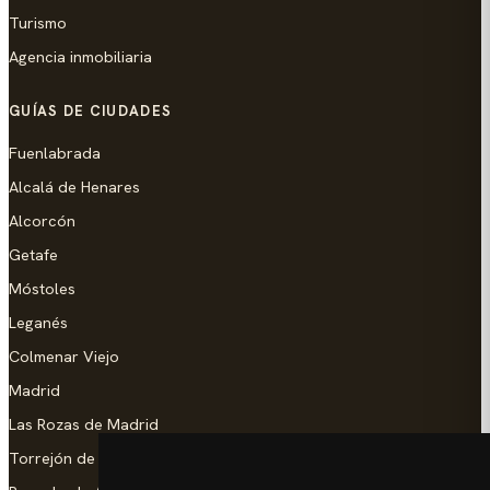
Turismo
Agencia inmobiliaria
GUÍAS DE CIUDADES
Fuenlabrada
Alcalá de Henares
Alcorcón
Getafe
Móstoles
Leganés
Colmenar Viejo
Madrid
Las Rozas de Madrid
Torrejón de Ardoz