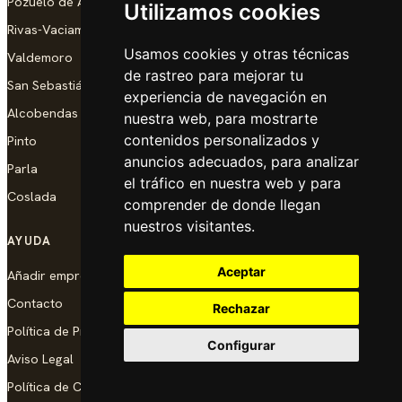
Pozuelo de Alarcón
Utilizamos cookies
Rivas-Vaciamadrid
Usamos cookies y otras técnicas
Valdemoro
de rastreo para mejorar tu
San Sebastián de los Reyes
experiencia de navegación en
Alcobendas
nuestra web, para mostrarte
contenidos personalizados y
Pinto
anuncios adecuados, para analizar
Parla
el tráfico en nuestra web y para
Coslada
comprender de donde llegan
nuestros visitantes.
AYUDA
Aceptar
Añadir empresa
Contacto
Rechazar
Política de Privacidad
Configurar
Aviso Legal
Política de Cookies