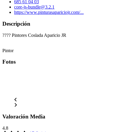
685 61 04 03
core-js-bundle@3.2.1
https://www.pinturasapariciojr.com/...
Descripción
???? Pintores Coslada Aparicio JR
Pintor
Fotos
Valoración Media
4.8