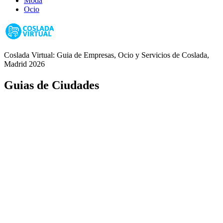
Moda
Ocio
Coslada Virtual: Guia de Empresas, Ocio y Servicios de Coslada,
Madrid 2026
Guias de Ciudades
Fuenlabrada
Alcorcón
Getafe
Móstoles
Leganés
Colmenar Viejo
Coslada
Alcalá de Henares
Ayuda
Política de Privacidad
Aviso Legal
Política de Cookies