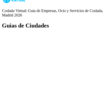
Coslada Virtual: Guia de Empresas, Ocio y Servicios de Coslada,
Madrid 2026
Guias de Ciudades
Fuenlabrada
Alcorcón
Getafe
Móstoles
Leganés
Colmenar Viejo
Coslada
Alcalá de Henares
Ayuda
Política de Privacidad
Aviso Legal
Política de Cookies
© Copyright 2026 Palike Networks, S.L.U.
Hecho con
en Coslada