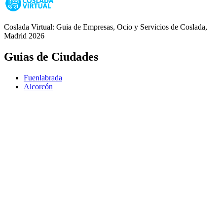
Coslada Virtual: Guia de Empresas, Ocio y Servicios de Coslada,
Madrid 2026
Guias de Ciudades
Fuenlabrada
Alcorcón
Getafe
Móstoles
Leganés
Colmenar Viejo
Coslada
Alcalá de Henares
Ayuda
Política de Privacidad
Aviso Legal
Política de Cookies
© Copyright 2026 Palike Networks, S.L.U.