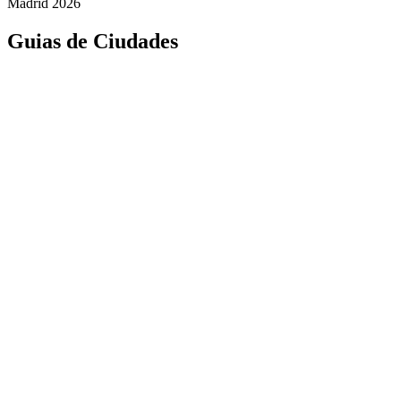
Madrid 2026
Guias de Ciudades
Fuenlabrada
Alcorcón
Getafe
Móstoles
Leganés
Colmenar Viejo
Coslada
Alcalá de Henares
Ayuda
Política de Privacidad
Aviso Legal
Política de Cookies
© Copyright 2026 Palike Networks, S.L.U.
Hecho con
en Coslada