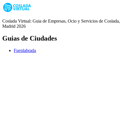
Coslada Virtual: Guia de Empresas, Ocio y Servicios de Coslada,
Madrid 2026
Guias de Ciudades
Fuenlabrada
Alcorcón
Getafe
Móstoles
Leganés
Colmenar Viejo
Coslada
Alcalá de Henares
Ayuda
Política de Privacidad
Aviso Legal
Política de Cookies
© Copyright 2026 Palike Networks, S.L.U.