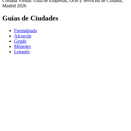
Coslada Virtual: Guia de Empresas, Ocio y Servicios de Coslada,
Madrid 2026
Guias de Ciudades
Fuenlabrada
Alcorcón
Getafe
Móstoles
Leganés
Colmenar Viejo
Coslada
Alcalá de Henares
Ayuda
Política de Privacidad
Aviso Legal
Política de Cookies
© Copyright 2026 Palike Networks, S.L.U.
Hecho con
en Coslada