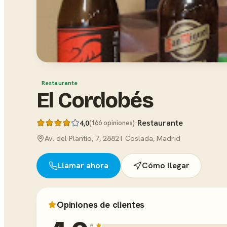
Restaurante
El Cordobés
·
Restaurante
4,0
(166 opiniones)
Av. del Plantío, 7, 28821 Coslada, Madrid
Llamar ahora
Cómo llegar
Opiniones de clientes
5