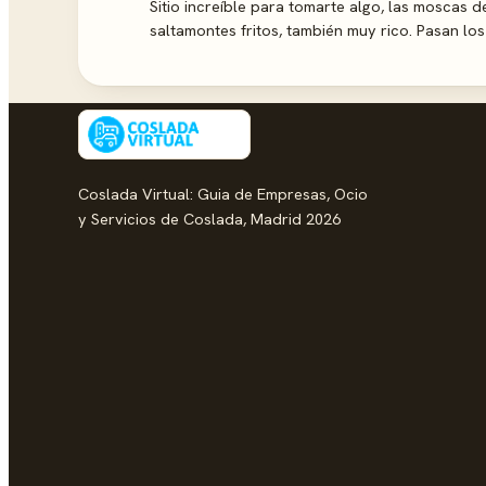
Sitio increíble para tomarte algo, las moscas 
saltamontes fritos, también muy rico. Pasan los 
Coslada Virtual: Guia de Empresas, Ocio
y Servicios de Coslada, Madrid 2026