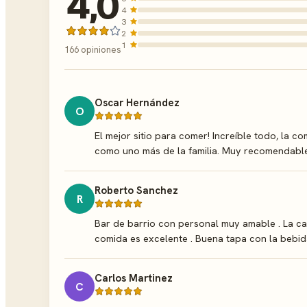
4,0
4
3
2
1
166 opiniones
Oscar Hernández
O
El mejor sitio para comer! Increíble todo, la 
como uno más de la familia. Muy recomendable
Roberto Sanchez
R
Bar de barrio con personal muy amable . La c
comida es excelente . Buena tapa con la bebid
Carlos Martinez
C