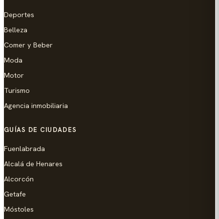
Deportes
Belleza
Comer y Beber
Moda
Motor
Turismo
Agencia inmobiliaria
GUÍAS DE CIUDADES
Fuenlabrada
Alcalá de Henares
Alcorcón
Getafe
Móstoles