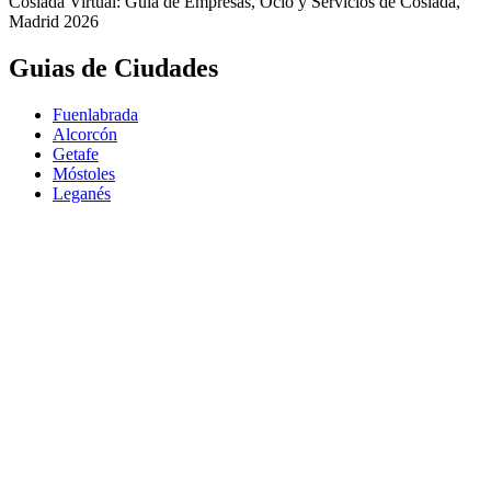
Coslada Virtual: Guia de Empresas, Ocio y Servicios de Coslada,
Madrid 2026
Guias de Ciudades
Fuenlabrada
Alcorcón
Getafe
Móstoles
Leganés
Colmenar Viejo
Coslada
Alcalá de Henares
Ayuda
Política de Privacidad
Aviso Legal
Política de Cookies
© Copyright 2026 Palike Networks, S.L.U.
Hecho con
en Coslada