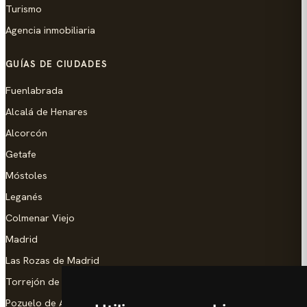
Turismo
Agencia inmobiliaria
GUÍAS DE CIUDADES
Fuenlabrada
Alcalá de Henares
Alcorcón
Getafe
Móstoles
Leganés
Colmenar Viejo
Madrid
Las Rozas de Madrid
Torrejón de Ardoz
Pozuelo de Alarcón