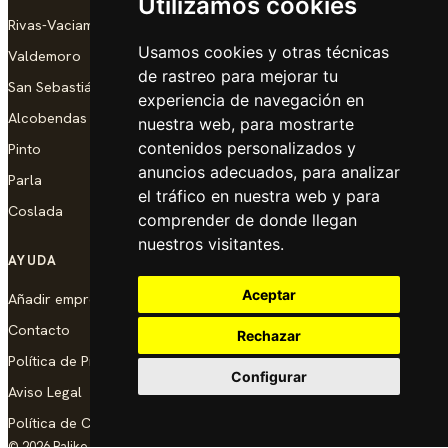
Utilizamos cookies
Rivas-Vaciamadrid
Usamos cookies y otras técnicas
Valdemoro
de rastreo para mejorar tu
San Sebastián de los Reyes
experiencia de navegación en
Alcobendas
nuestra web, para mostrarte
contenidos personalizados y
Pinto
anuncios adecuados, para analizar
Parla
el tráfico en nuestra web y para
Coslada
comprender de donde llegan
nuestros visitantes.
AYUDA
Aceptar
Añadir empresa
Contacto
Rechazar
Política de Privacidad
Configurar
Aviso Legal
Política de Cookies
© 2026 Palike Networks, S.L.U.
Hecho con cariño en Coslada