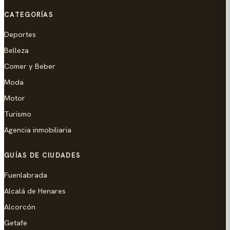
CATEGORÍAS
Deportes
Belleza
Comer y Beber
Moda
Motor
Turismo
Agencia inmobiliaria
GUÍAS DE CIUDADES
Fuenlabrada
Alcalá de Henares
Alcorcón
Getafe