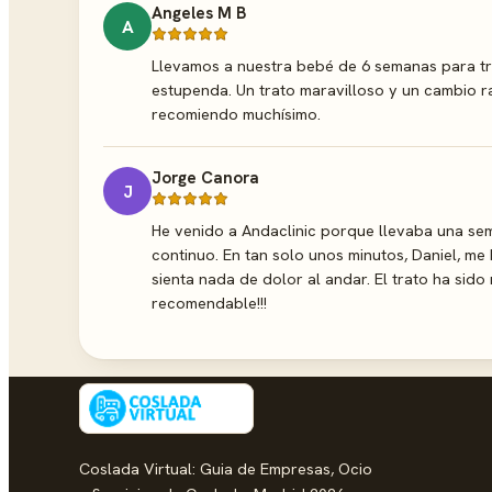
Angeles M B
A
Llevamos a nuestra bebé de 6 semanas para tra
estupenda. Un trato maravilloso y un cambio r
recomiendo muchísimo.
Jorge Canora
J
He venido a Andaclinic porque llevaba una sem
continuo. En tan solo unos minutos, Daniel, me h
sienta nada de dolor al andar. El trato ha sid
recomendable!!!
Coslada Virtual: Guia de Empresas, Ocio