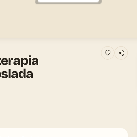
terapia
oslada