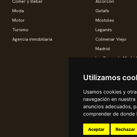
Comer y Beber
Alcorcón
Moda
Getafe
Motor
Móstoles
Turismo
Leganés
Agencia inmobiliaria
Colmenar Viejo
Madrid
Las Rozas de Madri
Torrejón de Ardoz
Utilizamos coo
Pozuelo de Alarcón
Rivas-Vaciamadrid
Usamos cookies y otras
Valdemoro
navegación en nuestra
San Sebastián de lo
anuncios adecuados, pa
comprender de donde ll
Alcobendas
Pinto
Aceptar
Rechazar
Parla