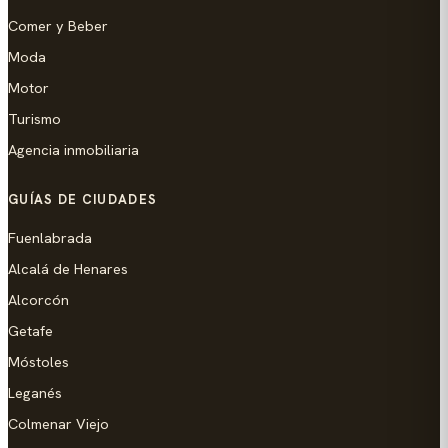
Comer y Beber
Moda
Motor
Turismo
Agencia inmobiliaria
GUÍAS DE CIUDADES
Fuenlabrada
Alcalá de Henares
Alcorcón
Getafe
Móstoles
Leganés
Colmenar Viejo