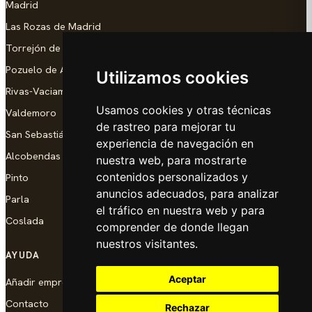
Madrid
Las Rozas de Madrid
Torrejón de Ardoz
Pozuelo de Alarcón
Utilizamos cookies
Rivas-Vaciamadrid
Usamos cookies y otras técnicas
Valdemoro
de rastreo para mejorar tu
San Sebastián de los Reyes
experiencia de navegación en
Alcobendas
nuestra web, para mostrarte
contenidos personalizados y
Pinto
anuncios adecuados, para analizar
Parla
el tráfico en nuestra web y para
Coslada
comprender de donde llegan
nuestros visitantes.
AYUDA
Aceptar
Añadir empresa
Contacto
Rechazar