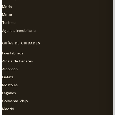
Moda
Motor
Turismo
Agencia inmobiliaria
GUÍAS DE CIUDADES
Fuenlabrada
Alcalá de Henares
Alcorcón
Getafe
Móstoles
Leganés
Colmenar Viejo
Madrid