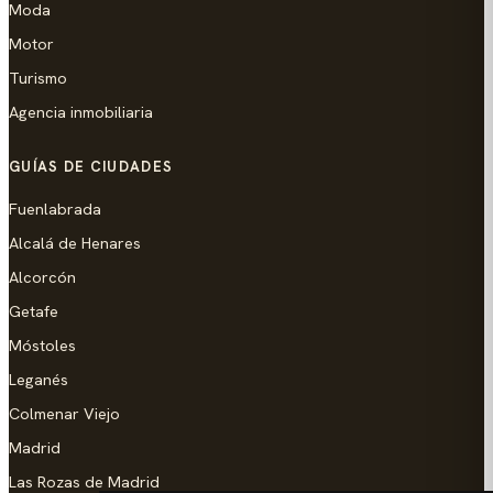
Moda
Motor
Turismo
Agencia inmobiliaria
GUÍAS DE CIUDADES
Fuenlabrada
Alcalá de Henares
Alcorcón
Getafe
Móstoles
Leganés
Colmenar Viejo
Madrid
Las Rozas de Madrid