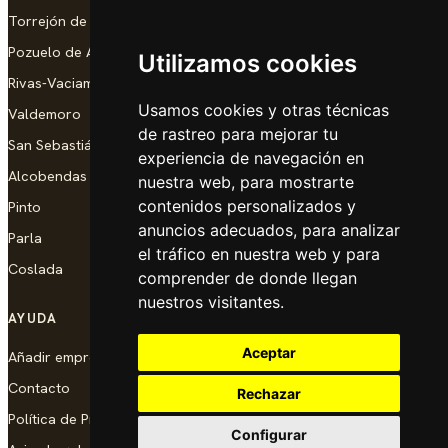
Torrejón de Ardoz
Pozuelo de Alarcón
Utilizamos cookies
Rivas-Vaciamadrid
Usamos cookies y otras técnicas
Valdemoro
de rastreo para mejorar tu
San Sebastián de los Reyes
experiencia de navegación en
Alcobendas
nuestra web, para mostrarte
contenidos personalizados y
Pinto
anuncios adecuados, para analizar
Parla
el tráfico en nuestra web y para
Coslada
comprender de donde llegan
nuestros visitantes.
AYUDA
Aceptar
Añadir empresa
Contacto
Rechazar
Política de Privacidad
Configurar