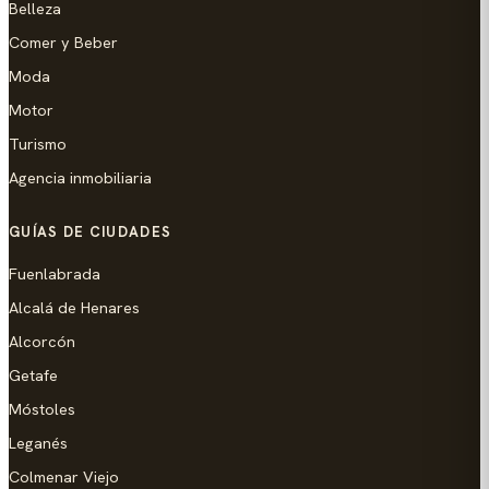
Belleza
Comer y Beber
Moda
Motor
Turismo
Agencia inmobiliaria
GUÍAS DE CIUDADES
Fuenlabrada
Alcalá de Henares
Alcorcón
Getafe
Móstoles
Leganés
Colmenar Viejo