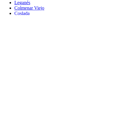
Leganés
Colmenar Viejo
Coslada
Alcalá de Henares
Ayuda
Política de Privacidad
Aviso Legal
Política de Cookies
© Copyright 2026 Palike Networks, S.L.U.
Hecho con
en Coslada