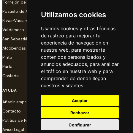
Torrejón de Ardoz
Pozuelo de Alarcón
Utilizamos cookies
Rivas-Vaciamadrid
Usamos cookies y otras técnicas
Valdemoro
de rastreo para mejorar tu
San Sebastián de los Reyes
experiencia de navegación en
Alcobendas
nuestra web, para mostrarte
contenidos personalizados y
Pinto
anuncios adecuados, para analizar
Parla
el tráfico en nuestra web y para
Coslada
comprender de donde llegan
nuestros visitantes.
AYUDA
Aceptar
Añadir empresa
Contacto
Rechazar
Política de Privacidad
Configurar
Aviso Legal