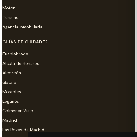
Motor
Turismo
Agencia inmobiliaria
GUÍAS DE CIUDADES
Fuenlabrada
Alcalá de Henares
Alcorcón
Getafe
Móstoles
Leganés
Colmenar Viejo
Madrid
Las Rozas de Madrid