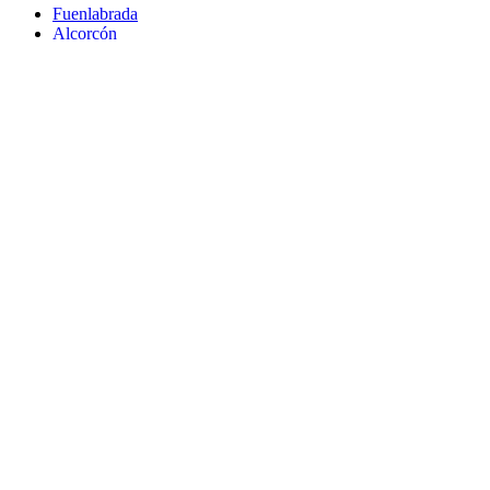
Fuenlabrada
Alcorcón
Getafe
Móstoles
Leganés
Colmenar Viejo
Coslada
Alcalá de Henares
Ayuda
Política de Privacidad
Aviso Legal
Política de Cookies
© Copyright 2026 Palike Networks, S.L.U.
Hecho con
en Coslada