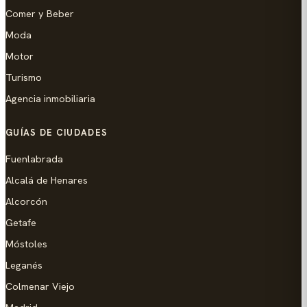
Comer y Beber
Moda
Motor
Turismo
Agencia inmobiliaria
GUÍAS DE CIUDADES
Fuenlabrada
Alcalá de Henares
Alcorcón
Getafe
Móstoles
Leganés
Colmenar Viejo