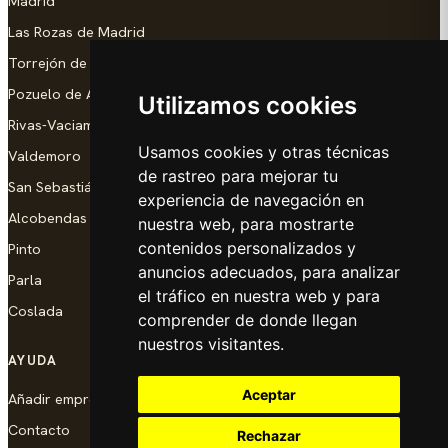
Madrid
Las Rozas de Madrid
Torrejón de Ardoz
Pozuelo de Alarcón
Utilizamos cookies
Rivas-Vaciamadrid
Usamos cookies y otras técnicas
Valdemoro
de rastreo para mejorar tu
San Sebastián de los Reyes
experiencia de navegación en
Alcobendas
nuestra web, para mostrarte
contenidos personalizados y
Pinto
anuncios adecuados, para analizar
Parla
el tráfico en nuestra web y para
Coslada
comprender de donde llegan
nuestros visitantes.
AYUDA
Aceptar
Añadir empresa
Contacto
Rechazar