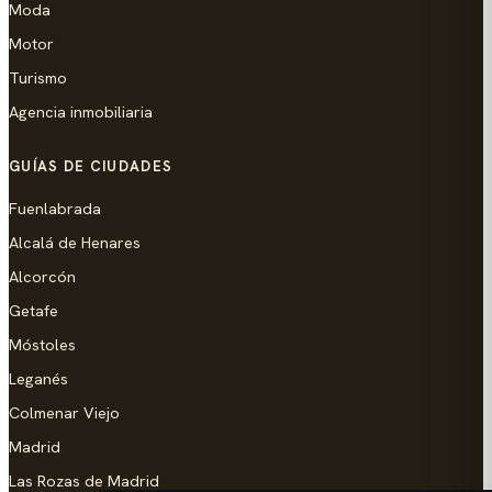
Moda
Motor
Turismo
Agencia inmobiliaria
GUÍAS DE CIUDADES
Fuenlabrada
Alcalá de Henares
Alcorcón
Getafe
Móstoles
Leganés
Colmenar Viejo
Madrid
Las Rozas de Madrid