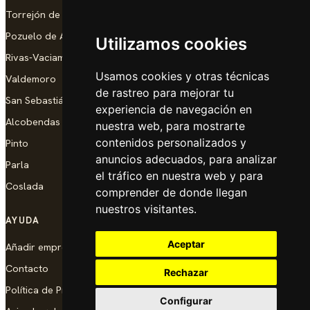
Torrejón de Ardoz
Pozuelo de Alarcón
Utilizamos cookies
Rivas-Vaciamadrid
Usamos cookies y otras técnicas
Valdemoro
de rastreo para mejorar tu
San Sebastián de los Reyes
experiencia de navegación en
Alcobendas
nuestra web, para mostrarte
contenidos personalizados y
Pinto
anuncios adecuados, para analizar
Parla
el tráfico en nuestra web y para
Coslada
comprender de donde llegan
nuestros visitantes.
AYUDA
Aceptar
Añadir empresa
Contacto
Rechazar
Política de Privacidad
Configurar