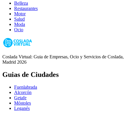
Belleza
Restaurantes
Motor
Salud
Moda
Ocio
Coslada Virtual: Guia de Empresas, Ocio y Servicios de Coslada,
Madrid 2026
Guias de Ciudades
Fuenlabrada
Alcorcón
Getafe
Móstoles
Leganés
Colmenar Viejo
Coslada
Alcalá de Henares