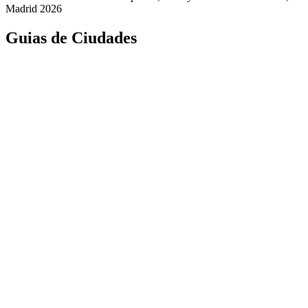
Madrid 2026
Guias de Ciudades
Fuenlabrada
Alcorcón
Getafe
Móstoles
Leganés
Colmenar Viejo
Coslada
Alcalá de Henares
Ayuda
Política de Privacidad
Aviso Legal
Política de Cookies
© Copyright 2026 Palike Networks, S.L.U.
Hecho con
en Coslada