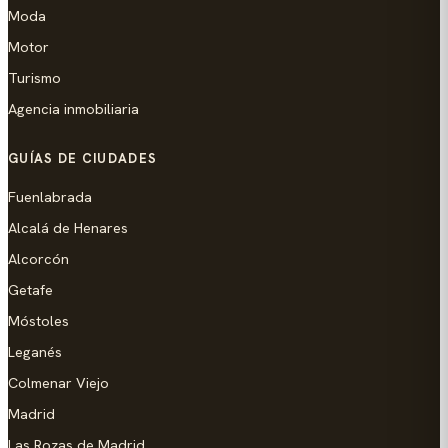
Moda
Motor
Turismo
Agencia inmobiliaria
GUÍAS DE CIUDADES
Fuenlabrada
Alcalá de Henares
Alcorcón
Getafe
Móstoles
Leganés
Colmenar Viejo
Madrid
Las Rozas de Madrid