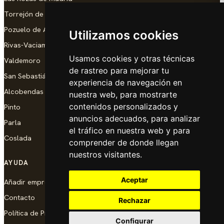
Torrejón de Ardoz
Pozuelo de Alarcón
Utilizamos cookies
Rivas-Vaciamadrid
Usamos cookies y otras técnicas
Valdemoro
de rastreo para mejorar tu
San Sebastián de los Reyes
experiencia de navegación en
Alcobendas
nuestra web, para mostrarte
contenidos personalizados y
Pinto
anuncios adecuados, para analizar
Parla
el tráfico en nuestra web y para
Coslada
comprender de donde llegan
nuestros visitantes.
AYUDA
Aceptar
Añadir empresa
Contacto
Rechazar
Política de Privacidad
Configurar