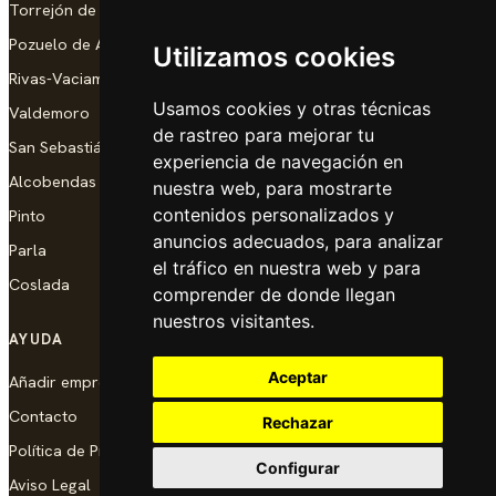
Torrejón de Ardoz
Pozuelo de Alarcón
Utilizamos cookies
Rivas-Vaciamadrid
Usamos cookies y otras técnicas
Valdemoro
de rastreo para mejorar tu
San Sebastián de los Reyes
experiencia de navegación en
Alcobendas
nuestra web, para mostrarte
contenidos personalizados y
Pinto
anuncios adecuados, para analizar
Parla
el tráfico en nuestra web y para
Coslada
comprender de donde llegan
nuestros visitantes.
AYUDA
Aceptar
Añadir empresa
Contacto
Rechazar
Política de Privacidad
Configurar
Aviso Legal