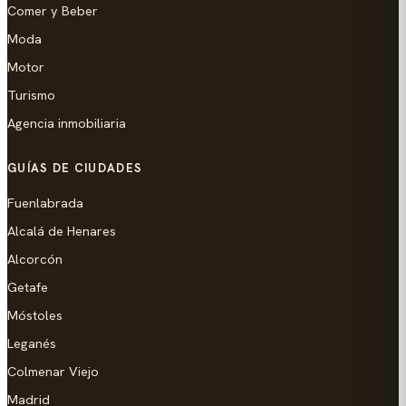
Comer y Beber
Moda
Motor
Turismo
Agencia inmobiliaria
GUÍAS DE CIUDADES
Fuenlabrada
Alcalá de Henares
Alcorcón
Getafe
Móstoles
Leganés
Colmenar Viejo
Madrid