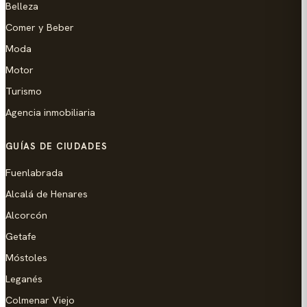
Belleza
Comer y Beber
Moda
Motor
Turismo
Agencia inmobiliaria
GUÍAS DE CIUDADES
Fuenlabrada
Alcalá de Henares
Alcorcón
Getafe
Móstoles
Leganés
Colmenar Viejo