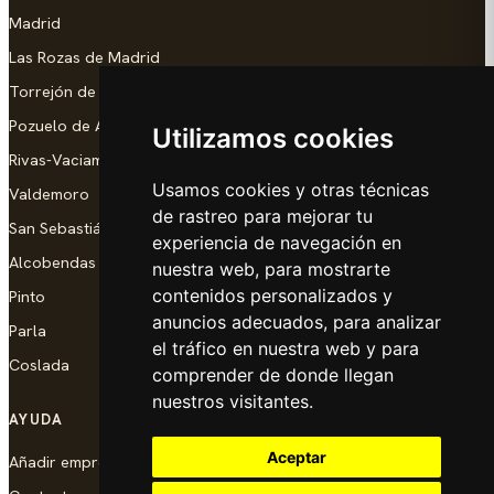
Madrid
Las Rozas de Madrid
Torrejón de Ardoz
Pozuelo de Alarcón
Utilizamos cookies
Rivas-Vaciamadrid
Usamos cookies y otras técnicas
Valdemoro
de rastreo para mejorar tu
San Sebastián de los Reyes
experiencia de navegación en
Alcobendas
nuestra web, para mostrarte
contenidos personalizados y
Pinto
anuncios adecuados, para analizar
Parla
el tráfico en nuestra web y para
Coslada
comprender de donde llegan
nuestros visitantes.
AYUDA
Aceptar
Añadir empresa