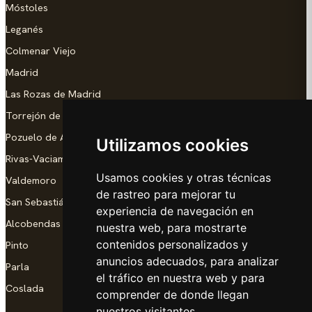
Móstoles
Leganés
Colmenar Viejo
Madrid
Las Rozas de Madrid
Torrejón de Ardoz
Pozuelo de Alarcón
Utilizamos cookies
Rivas-Vaciamadrid
Usamos cookies y otras técnicas
Valdemoro
de rastreo para mejorar tu
San Sebastián de los Reyes
experiencia de navegación en
Alcobendas
nuestra web, para mostrarte
contenidos personalizados y
Pinto
anuncios adecuados, para analizar
Parla
el tráfico en nuestra web y para
Coslada
comprender de donde llegan
nuestros visitantes.