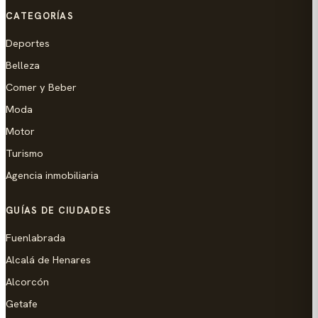
CATEGORÍAS
Deportes
Belleza
Comer y Beber
Moda
Motor
Turismo
Agencia inmobiliaria
GUÍAS DE CIUDADES
Fuenlabrada
Alcalá de Henares
Alcorcón
Getafe