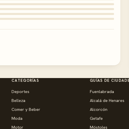
CATEGORÍAS
GUÍAS DE CIUDAD
Deportes
Fuenlabrada
Belleza
Alcalá de Henares
Comer y Beber
Alcorcón
Moda
Getafe
Motor
Móstoles