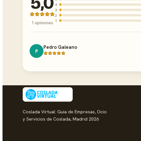
5,0
4
3
2
1
1 opiniones
Pedro Galeano
P
Coslada Virtual: Guia de Empresas, Ocio
y Servicios de Coslada, Madrid 2026