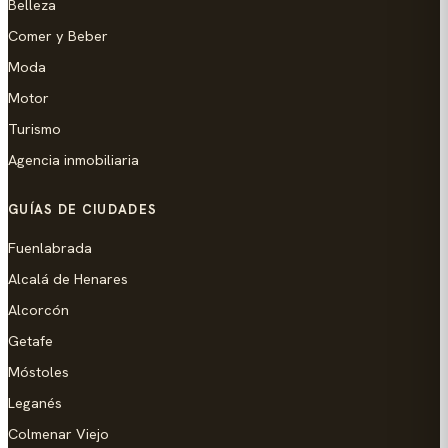
Belleza
Comer y Beber
Moda
Motor
Turismo
Agencia inmobiliaria
GUÍAS DE CIUDADES
Fuenlabrada
Alcalá de Henares
Alcorcón
Getafe
Móstoles
Leganés
Colmenar Viejo