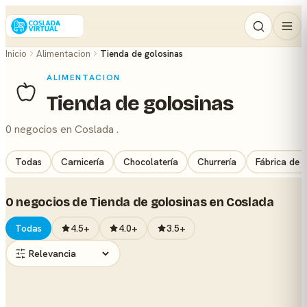
Inicio
Alimentacion
Tienda de golosinas
ALIMENTACION
Tienda de golosinas
0 negocios en Coslada .
Todas
Carnicería
Chocolatería
Churrería
Fábrica de 
0 negocios de Tienda de golosinas en Coslada
Todas
4.5+
4.0+
3.5+