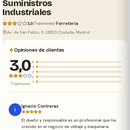
Suministros
Industriales
·
Ferretería
3,0
(7 opiniones)
Av. de San Pablo, 9, 28823 Coslada, Madrid
Opiniones de clientes
3,0
5
4
3
2
1
7 opiniones
Ignacio Contreras
I
El dueño y responsable es un profesional que ha
crecido en el negocio de utillaje y máquinaria.