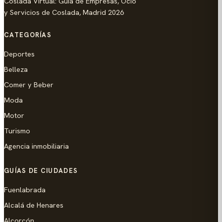
Coslada Virtual: Guia de Empresas, Ocio
y Servicios de Coslada, Madrid 2026
CATEGORÍAS
Deportes
Belleza
Comer y Beber
Moda
Motor
Turismo
Agencia inmobiliaria
GUÍAS DE CIUDADES
Fuenlabrada
Alcalá de Henares
Alcorcón