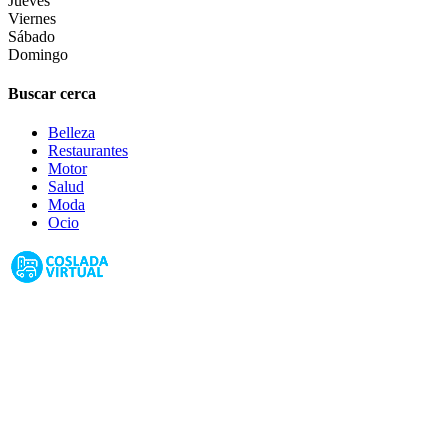
Jueves
Viernes
Sábado
Domingo
Buscar cerca
Belleza
Restaurantes
Motor
Salud
Moda
Ocio
Coslada Virtual: Guia de Empresas, Ocio y Servicios de Coslada,
Madrid 2026
Guias de Ciudades
Fuenlabrada
Alcorcón