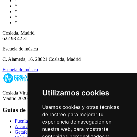
*
*
*
*
*
Coslada, Madrid
622 93 42 31
Escuela de música
C. Alameda, 16, 28821 Coslada, Madrid
Escuela de música
Utilizamos cookies
Coslada Virtual: Guia de Empresas, Ocio y Servicios de Coslada,
Madrid 2026
Usamos cookies y otras técnicas
Guias de Ciudades
de rastreo para mejorar tu
Fuenlabrada
experiencia de navegación en
Alcorcón
nuestra web, para mostrarte
Getafe
contenidos personalizados y