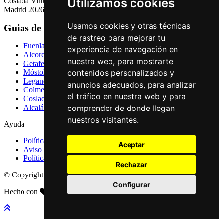
Utilizamos cookies
Coslada Virtual: Guia de Empresas, Ocio y Servicios de Coslada,
Madrid 2026
Usamos cookies y otras técnicas
Guias de Ciudades
de rastreo para mejorar tu
Fuenlabrada
experiencia de navegación en
Alcorcón
nuestra web, para mostrarte
Getafe
contenidos personalizados y
Móstoles
Leganés
anuncios adecuados, para analizar
Colmenar Viejo
el tráfico en nuestra web y para
Coslada
comprender de donde llegan
Alcalá de Henares
nuestros visitantes.
Ayuda
Política de Privacidad
Aceptar
Aviso Legal
Política de Cookies
Rechazar
© Copyright 2026 Palike Networks, S.L.U.
Configurar
Hecho con
en Coslada