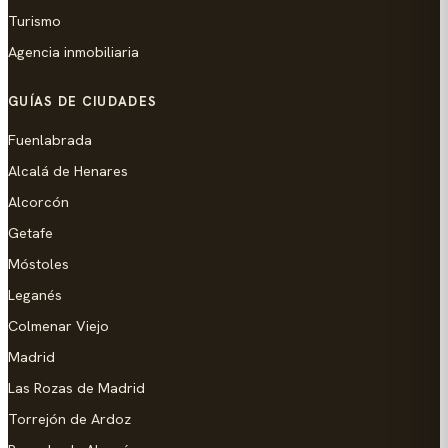
Turismo
Agencia inmobiliaria
GUÍAS DE CIUDADES
Fuenlabrada
Alcalá de Henares
Alcorcón
Getafe
Móstoles
Leganés
Colmenar Viejo
Madrid
Las Rozas de Madrid
Torrejón de Ardoz