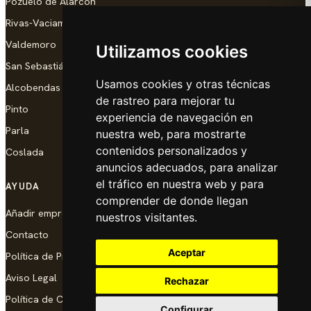
Pozuelo de Alarcón
Rivas-Vaciamadrid
Valdemoro
Utilizamos cookies
San Sebastián de los Reyes
Usamos cookies y otras técnicas
Alcobendas
de rastreo para mejorar tu
Pinto
experiencia de navegación en
Parla
nuestra web, para mostrarte
contenidos personalizados y
Coslada
anuncios adecuados, para analizar
el tráfico en nuestra web y para
AYUDA
comprender de donde llegan
Añadir empresa
nuestros visitantes.
Contacto
Aceptar
Política de Privacidad
Aviso Legal
Rechazar
Política de Cookies
Configurar