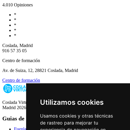
4.0
10 Opiniones
*
*
*
*
*
Coslada, Madrid
916 57 35 05
Centro de formación
Av. de Suiza, 12, 28821 Coslada, Madrid
Centro de formación
Utilizamos cookies
Coslada Virtual: Guia de Empresas, Ocio y Servicios de Coslada,
Madrid 2026
Usamos cookies y otras técnicas
Guias de Ciudades
de rastreo para mejorar tu
Fuenlabrada
experiencia de navegación en