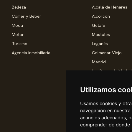
Belleza
Alcalá de Henares
Comer y Beber
Alcorcón
Moda
Getafe
Motor
Móstoles
Turismo
Leganés
Agencia inmobiliaria
Colmenar Viejo
Madrid
Las Rozas de Madri
Torrejón de Ardoz
Utilizamos coo
Pozuelo de Alarcón
Rivas-Vaciamadrid
Usamos cookies y otras
Valdemoro
navegación en nuestra
San Sebastián de lo
anuncios adecuados, pa
comprender de donde ll
Alcobendas